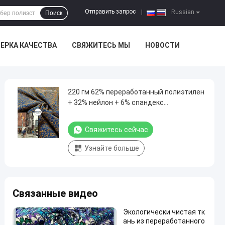
Отправить запрос
|
Russian
Поиск
ЕРКА КАЧЕСТВА
СВЯЖИТЕСЬ МЫ
НОВОСТИ
220 гм 62% переработанный полиэтилен
+ 32% нейлон + 6% спандекс
переработанный полиэфирный ткань
для круглого вязания
Свяжитесь сейчас
Узнайте больше
Связанные видео
Экологически чистая тк
ань из переработанного