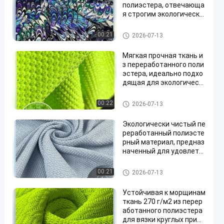
полиэстера, отвечающа
я строгим экологически
м нормам и сертификат
ам по всему миру.
Восстановленный полиэфир
00:21
2026-07-13
ной ткани
Мягкая прочная ткань и
з переработанного поли
эстера, идеально подхо
дящая для экологическ
и чистых брендов одеж
ды, ориентированных на
Восстановленный полиэфир
00:22
2026-07-13
снижение воздействия
ной ткани
на окружающую среду.
Экологически чистый пе
реработанный полиэсте
рный материал, предназ
наченный для удовлетв
орения растущего спро
са на устойчивые и отве
Восстановленный полиэфир
00:21
2026-07-13
тственные текстильные
ной ткани
материалы
Устойчивая к морщинам
ткань 270 г/м2 из перер
аботанного полиэстера
для вязки круглых прим