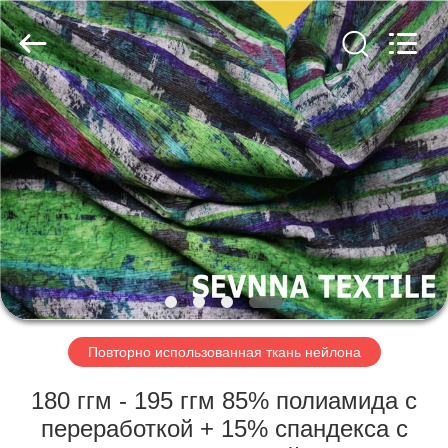
-
2026
SEVNNA
TEXTILE.
All
Rights
Reserved.
ДОМ
ПРОДУКТЫ
VR
-
ШОУ
О
Повторно использованная ткань нейлона
НАС
180 ггм - 195 ггм 85% полиамида с
переработкой + 15% спандекса с