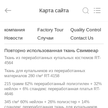
-
2026
SEVNNA
TEXTILE.
Карта сайта
All
Rights
Reserved.
ДОМ
компания
Factory Tour
Quality Control
Новости
Случаи
Contact Us
ПРОДУКТЫ
Повторно использованная ткань Свимвеар
VR
Ткань из переработанных купальных костюмов RT-
-
4564
ШОУ
Ткань для купальников из переработанных
материалов 280 г/м² RT-4158
215 грамм 62% переработанный полиэтилен + 32%
О
нейлон + 6% спандекс переработанная платья RT-
НАС
4646
345 г/м² 60% нейлон + 26% полиэстер + 14%
спандекс переработанная ткань для купальников