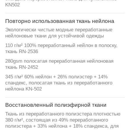
ПУТЕШЕСТВИЕ
KN502
ФАБРИКИ
Повторно использованная ткань нейлона
ПРОВЕРКА
Экологически чистые модные переработанные
нейлоновые ткани для устойчивой одежды
КАЧЕСТВА
110 г/м² 100% переработанный нейлон в полоску,
ткань RN-2536
СВЯЖИТЕСЬ
280gsm полосатая переработанная нейлоновая
МЫ
ткань RN-2452
345 г/м² 60% нейлон + 26% полиэстер + 14%
спандекс, полосатая ткань из переработанного
НОВОСТИ
нейлона KN-502
СЛУЧАИ
Восстановленный полиэфирной ткани
Ткань из переработанного полиэстера плотностью
380 г/м², состоящая из 49% переработанного
КАРТА
полиэстера + 33% нейлона + 18% спандекса, для