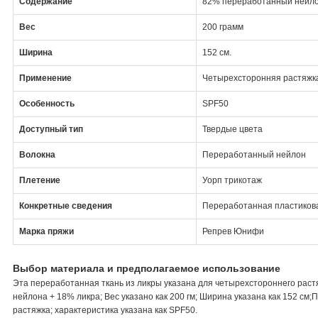
Содержание
82% переработанный нейло
Вес
200 грамм
Ширина
152 см.
Применение
Четырехсторонняя растяжк
Особенность
SPF50
Доступный тип
Твердые цвета
Волокна
Переработанный нейлон
Плетение
Уорп трикотаж
Конкретные сведения
Переработанная пластикова
Марка пряжи
Репрев Юнифи
Выбор материала и предполагаемое использование
Эта переработанная ткань из ликры указана для четырехстороннего рас
нейлона + 18% ликра; Вес указано как 200 гм; Ширина указана как 152 с
растяжка; характеристика указана как SPF50.