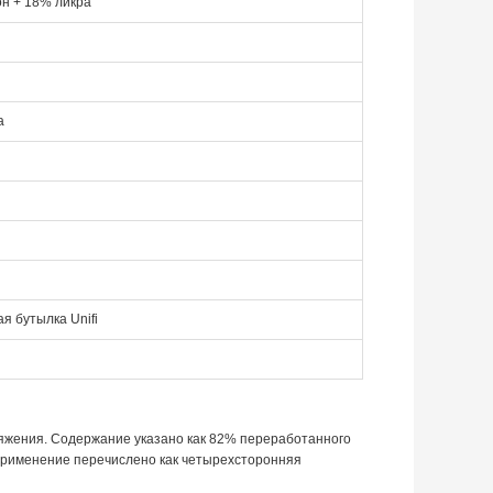
н + 18% ликра
а
я бутылка Unifi
тяжения. Содержание указано как 82% переработанного
м;Применение перечислено как четырехсторонняя