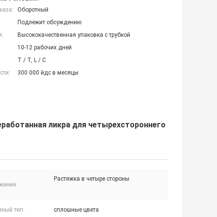
каза:
Оборотный
Подлежит обсуждению
и:
Высококачественная упаковка с трубкой
10-12 рабочих дней
T / T, L / C
сти:
300 000 йдс в месяцы
реработанная ликра для четырехстороннего
Растяжка в четыре стороны
жение:
пный тип:
сплошные цвета