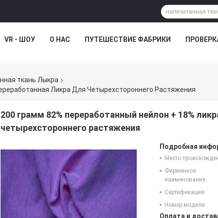
VR - ШОУ
О НАС
ПУТЕШЕСТВИЕ ФАБРИКИ
ПРОВЕРК
нная ткань Лыкра
Переработанная Ликра Для Четырехстороннего Растяжения
200 грамм 82% переработанный нейлон + 18% ликр
четырехстороннего растяжения
Подробная инфор
Место происхожде
Фирменное
наименование:
Сертификация:
Номер модели:
Оплата и достав