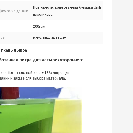
Повторно использованная бутылка Unifi
фические детали:
пластиковая
:
200гсм
ие:
Искривление вяжет
 ткань лыкра
ботанная ликра для четырехстороннего
реработанного нейлона + 18% ликра для
ании и заказе для выбора материала.