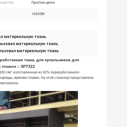
пный тип:
Простые цвета
:
160GSM
ал материальную ткань
,
льзовал материальную ткань
,
ользовал материальную ткань
еработанная ткань для купальников для
 плавок – SP7322
60 г/м², изготовленная из 92% переработанного
одежды, мужских плавок. На этой странице представлена
 материала.