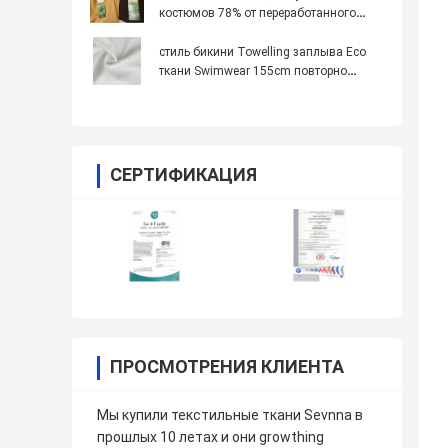
костюмов 78% от переработанного
нейлона 22% спандекс из
переработанных материалов
стиль бикини Towelling заплыва Eco
ткани Swimwear 155cm повторно
использованный шириной
дружелюбный
СЕРТИФИКАЦИЯ
ПРОСМОТРЕНИЯ КЛИЕНТА
Мы купили текстильные ткани Sevnna в
прошлых 10 летах и они growthing