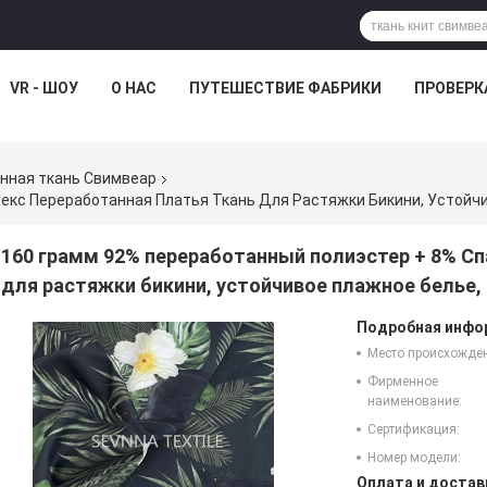
VR - ШОУ
О НАС
ПУТЕШЕСТВИЕ ФАБРИКИ
ПРОВЕРК
нная ткань Свимвеар
160 грамм 92% переработанный полиэстер + 8% Сп
для растяжки бикини, устойчивое плажное белье
Подробная инфор
Место происхожде
Фирменное
наименование:
Сертификация:
Номер модели:
Оплата и достав