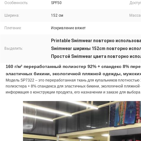
Особенность:
SPF50
Досту
Ширина:
152 см
Масса
Плетение:
Искривление вяжет
Printable Swimwear повторно использов
Swimwear ширины 152cm повторно испо
Выделить:
Простой Swimwear цвета повторно исп
160 г/м² переработанный полиэстер 92% + спандекс 8% пер
эластичных бикини, экологичной пляжной одежды, мужских
Модель SP7322 – это переработанная ткань для купальников плотностью 1
полиэстера + 8% спандекса для эластичных бикини, экологичной пляжной 
информация о конструкции продукта, его назначении и заказе для выбора