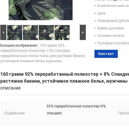
Количество мин за
Цена:
Упаковывая детал
Время доставки:
Условия оплаты:
Поставка способно
Большие изображения :
160 грамм 92%
переработанный полиэстер + 8% Спандекс
Контакт
переработанная платья ткань для растяжки бикини,
устойчивое плажное белье, мужчины
160 грамм 92% переработанный полиэстер + 8% Спандек
растяжки бикини, устойчивое плажное белье, мужчины
описание
92% переработанный полиэстер+8%
Содержание:
спандекс
Прило