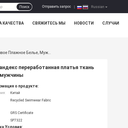
Отправить запрос
Поиск
|
Russian
А КАЧЕСТВА
СВЯЖИТЕСЬ МЫ
НОВОСТИ
СЛУЧАИ
160 Грамм 92% Переработанный Полиэстер + 8% Спандекс Переработанная Платья Ткань Для Растяжки Бикини, Устойчивое Плажное Белье, Мужчины
андекс переработанная платья ткань
, мужчины
мация о продукте:
ния:
Китай
Recycled Swimwear Fabric
GRS Certificate
SP7322
ка Условия: