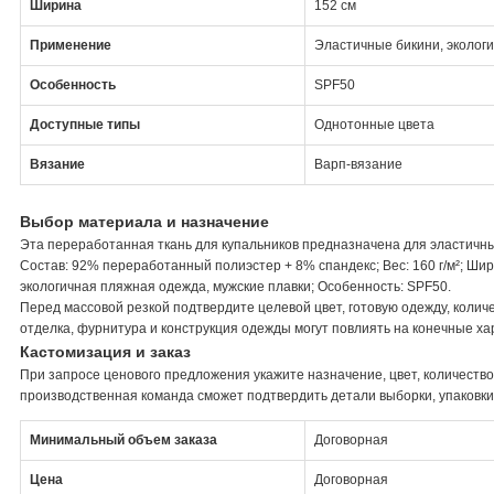
Ширина
152 см
Применение
Эластичные бикини, эколог
Особенность
SPF50
Доступные типы
Однотонные цвета
Вязание
Варп-вязание
Выбор материала и назначение
Эта переработанная ткань для купальников предназначена для эластичны
Состав: 92% переработанный полиэстер + 8% спандекс; Вес: 160 г/м²; Шир
экологичная пляжная одежда, мужские плавки; Особенность: SPF50.
Перед массовой резкой подтвердите целевой цвет, готовую одежду, колич
отделка, фурнитура и конструкция одежды могут повлиять на конечные ха
Кастомизация и заказ
При запросе ценового предложения укажите назначение, цвет, количество,
производственная команда сможет подтвердить детали выборки, упаковки
Минимальный объем заказа
Договорная
Цена
Договорная