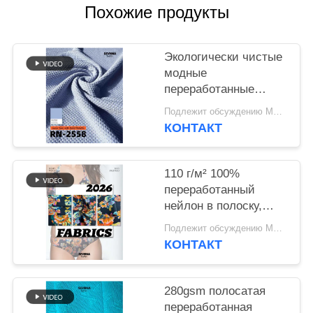
САЙТА
Похожие продукты
PRIVACY
Экологически чистые
POLICY
модные
переработанные
нейлоновые ткани
Подлежит обсуждению MOQ:Negotiable
для устойчивой
КОНТАКТ
одежды
110 г/м² 100%
переработанный
нейлон в полоску,
ткань RN-2536
Подлежит обсуждению MOQ:Negotiable
КОНТАКТ
280gsm полосатая
переработанная