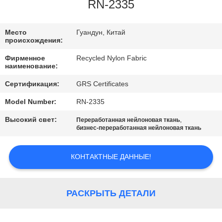
ПУТЕШЕСТВИЕ
RN-2335
ФАБРИКИ
Место
Гуандун, Китай
происхождения:
ПРОВЕРКА
Фирменное
Recycled Nylon Fabric
КАЧЕСТВА
наименование:
Сертификация:
GRS Certificates
СВЯЖИТЕСЬ
Model Number:
RN-2335
МЫ
Высокий свет:
,
Переработанная нейлоновая ткань
бизнес-переработанная нейлоновая ткань
НОВОСТИ
КОНТАКТНЫЕ ДАННЫЕ!
СЛУЧАИ
РАСКРЫТЬ ДЕТАЛИ
КАРТА