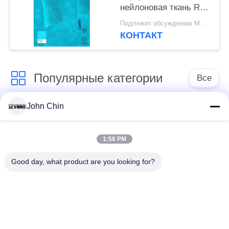
нейлоновая ткань RN-
2452
Подлежит обсуждению MOQ:Negotiable
КОНТАКТ
Популярные категории
Все
John Chin
Повторно
Повторно
использованная
использованная
ткань Свимвеар
ткань нейлона
1:58 PM
Good day, what product are you looking for?
Повторно
Восстановленный
использованная
полиэфирной ткани
ткань Лыкра
ткань свимвеар еко
Ткань Репреве