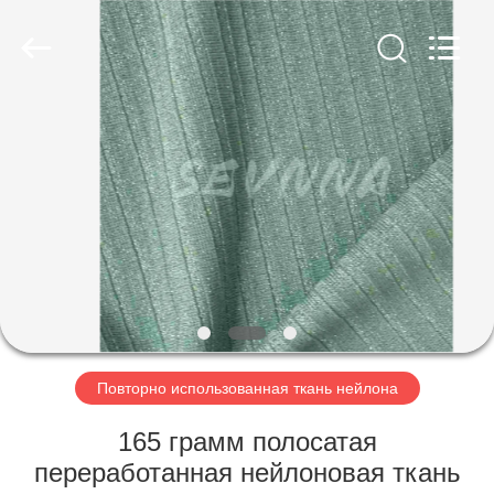
-
2026
SEVNNA
TEXTILE.
All
Rights
Reserved.
ДОМ
ПРОДУКТЫ
VR
-
ШОУ
О
Повторно использованная ткань нейлона
НАС
165 грамм полосатая
переработанная нейлоновая ткань