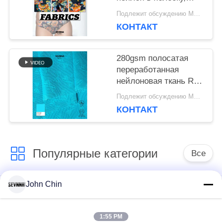
ткань RN-2536
Подлежит обсуждению MOQ:Negotiable
КОНТАКТ
280gsm полосатая
переработанная
нейлоновая ткань RN-
2452
Подлежит обсуждению MOQ:Negotiable
КОНТАКТ
Популярные категории
Все
John Chin
Повторно
Повторно
использованная
использованная
ткань Свимвеар
ткань нейлона
1:55 PM