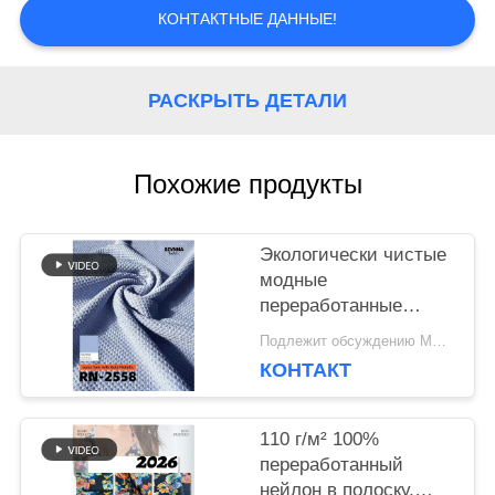
КОНТАКТНЫЕ ДАННЫЕ!
СЛУЧАИ
РАСКРЫТЬ ДЕТАЛИ
КАРТА
Похожие продукты
САЙТА
Экологически чистые
PRIVACY
модные
переработанные
POLICY
нейлоновые ткани
Подлежит обсуждению MOQ:Negotiable
для устойчивой
КОНТАКТ
одежды
110 г/м² 100%
переработанный
нейлон в полоску,