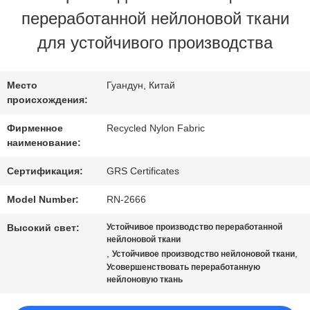
НАС
переработанной нейлоновой ткани
для устойчивого производства
ПУТЕШЕСТВИЕ
ФАБРИКИ
Место
Гуандун, Китай
происхождения:
Фирменное
Recycled Nylon Fabric
ПРОВЕРКА
наименование:
КАЧЕСТВА
Сертификация:
GRS Certificates
Model Number:
RN-2666
СВЯЖИТЕСЬ
Высокий свет:
Устойчивое производство переработанной
нейлоновой ткани
МЫ
,
,
Устойчивое производство нейлоновой ткани
Усовершенствовать переработанную
нейлоновую ткань
НОВОСТИ