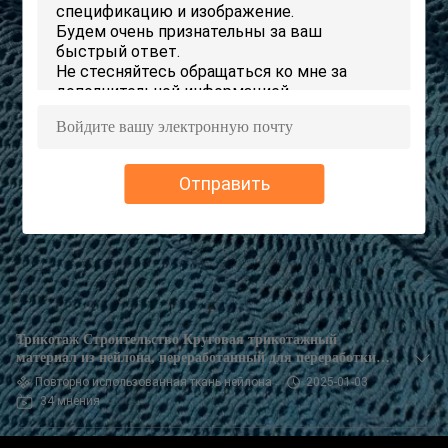
ПУТЕШЕСТВИЕ
ФАБРИКИ
ПРОВЕРКА
КАЧЕСТВА
Отправить
СВЯЖИТЕСЬ
МЫ
НОВОСТИ
Трикотаж Строительство Круговая трикотажный
СЛУЧАИ
материал из нейлона, переработанный для переработки
нейлонной ткани
Повторно использованная ткань нейлона
2025-01-03
34 мнения
КАРТА