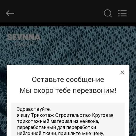
-
2026
SEVNNA
TEXTILE.
All
Rights
Reserved.
ДОМ
ПРОДУКТЫ
VR
Оставьте сообщение
-
ШОУ
Мы скоро тебе перезвоним!
О
НАС