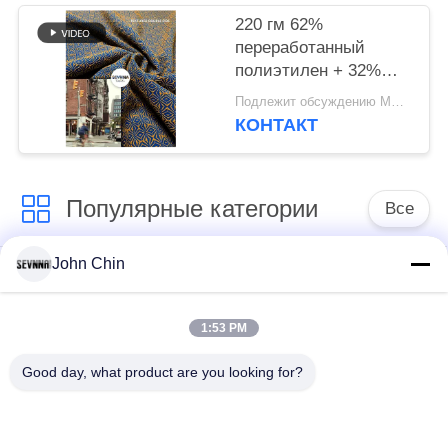
трикотажа
220 гм 62%
переработанный
полиэтилен + 32%
нейлон + 6% спандекс
Подлежит обсуждению MOQ:Negotiable
переработанный
КОНТАКТ
полиэфирный ткань
для круглого вязания
Популярные категории
Все
John Chin
Повторно
Повторно
использованная
использованная
ткань Свимвеар
ткань нейлона
1:53 PM
Good day, what product are you looking for?
Повторно
Восстановленный
использованная
полиэфирной ткани
ткань Лыкра