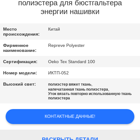
ПУТЕШЕСТВИЕ
полиэстера для бюстгальтера
энергии нашивки
ФАБРИКИ
Место
Китай
ПРОВЕРКА
происхождения:
КАЧЕСТВА
Фирменное
Repreve Polyester
наименование:
СВЯЖИТЕСЬ
Сертификация:
Oeko Tex Standard 100
МЫ
Номер модели:
ИКТП-052
Высокий свет:
,
полиэстер вяжет ткань
,
напечатанная ткань полиэстера
НОВОСТИ
Уток вязать повторно использованную ткань
полиэстера
СЛУЧАИ
КОНТАКТНЫЕ ДАННЫЕ!
КАРТА
РАСКРЫТЬ ДЕТАЛИ