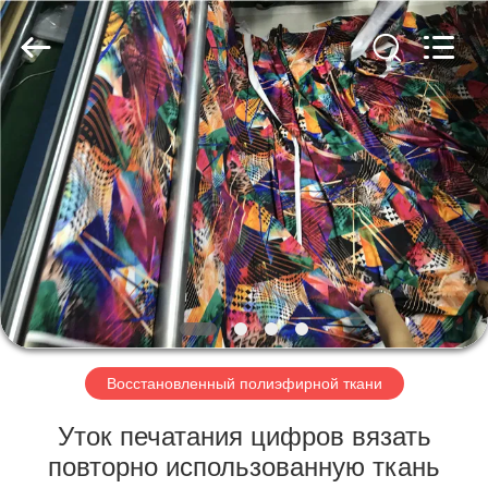
-
2026
SEVNNA
TEXTILE.
All
Rights
Reserved.
ДОМ
ПРОДУКТЫ
VR
-
ШОУ
О
Восстановленный полиэфирной ткани
НАС
Уток печатания цифров вязать
повторно использованную ткань