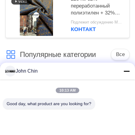
переработанный
полиэтилен + 32%
нейлон + 6% спандекс
Подлежит обсуждению MOQ:Negotiable
переработанный
КОНТАКТ
полиэфирный ткань
для круглого вязания
Популярные категории
Все
John Chin
Повторно
Повторно
использованная
использованная
ткань Свимвеар
ткань нейлона
10:13 AM
Good day, what product are you looking for?
Повторно
Восстановленный
использованная
полиэфирной ткани
ткань Лыкра