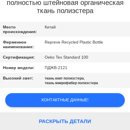
ПУТЕШЕСТВИЕ
полностью штейновая органическая
ткань полиэстера
ФАБРИКИ
Место
Китай
ПРОВЕРКА
происхождения:
КАЧЕСТВА
Фирменное
Repreve Recycled Plastic Bottle
наименование:
СВЯЖИТЕСЬ
Сертификация:
Oeko Tex Standard 100
МЫ
Номер модели:
ПДЖВ-2121
Высокий свет:
,
ткань книт полиэстера
ткань микрофибер полиэстера
НОВОСТИ
КОНТАКТНЫЕ ДАННЫЕ!
СЛУЧАИ
КАРТА
РАСКРЫТЬ ДЕТАЛИ