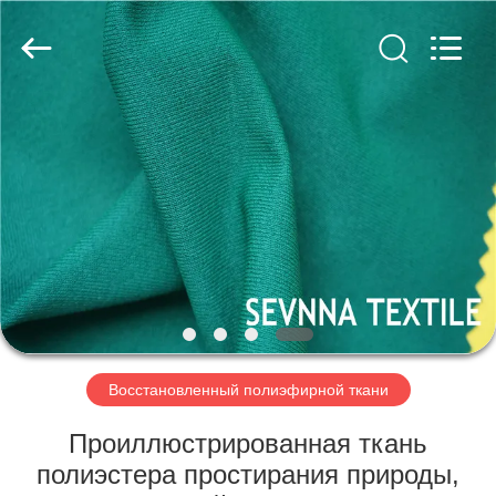
-
2026
SEVNNA
TEXTILE.
All
Rights
Reserved.
ДОМ
ПРОДУКТЫ
VR
-
ШОУ
О
Восстановленный полиэфирной ткани
НАС
Проиллюстрированная ткань
полиэстера простирания природы,