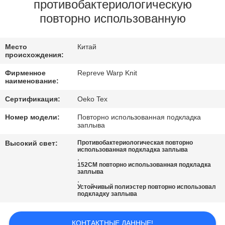
ПУТЕШЕСТВИЕ
противобактериологическую
повторно использованную
ФАБРИКИ
Место
Китай
ПРОВЕРКА
происхождения:
КАЧЕСТВА
Фирменное
Repreve Warp Knit
наименование:
СВЯЖИТЕСЬ
Сертификация:
Oeko Tex
МЫ
Номер модели:
Повторно использованная подкладка
заплыва
Высокий свет:
Противобактериологическая повторно
НОВОСТИ
использованная подкладка заплыва
,
152CM повторно использованная подкладка
заплыва
СЛУЧАИ
,
Устойчивый полиэстер повторно использовал
подкладку заплыва
КАРТА
КОНТАКТНЫЕ ДАННЫЕ!