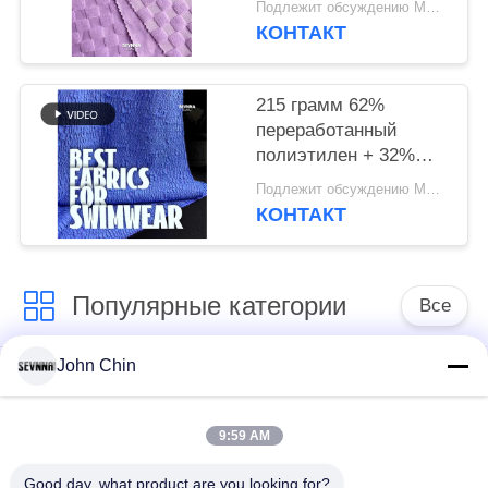
Подлежит обсуждению MOQ:Negotiable
RT-4158
КОНТАКТ
215 грамм 62%
переработанный
полиэтилен + 32%
нейлон + 6% спандекс
Подлежит обсуждению MOQ:Negotiable
переработанная
КОНТАКТ
платья RT-4646
Популярные категории
Все
John Chin
Повторно
Повторно
использованная
использованная
ткань Свимвеар
ткань нейлона
9:59 AM
Good day, what product are you looking for?