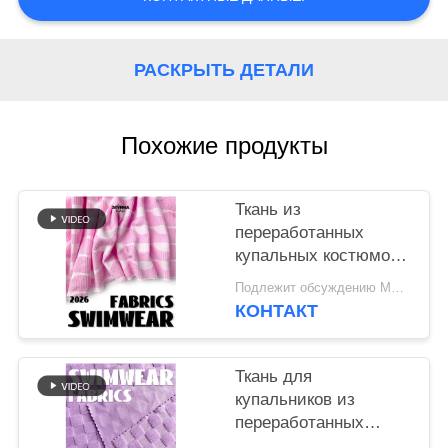
САЙТА
PRIVACY
РАСКРЫТЬ ДЕТАЛИ
POLICY
Похожие продукты
Ткань из
переработанных
купальных костюмов
RT-4564
Подлежит обсуждению MOQ:Negotiable
КОНТАКТ
Ткань для
купальников из
переработанных
материалов 280 г/м²