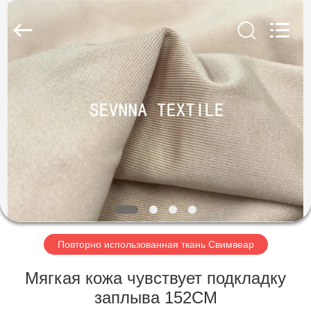
-
2026
SEVNNA
TEXTILE.
All
Rights
Reserved.
ДОМ
ПРОДУКТЫ
VR
-
ШОУ
О
Повторно использованная ткань Свимвеар
НАС
Мягкая кожа чувствует подкладку
заплыва 152CM