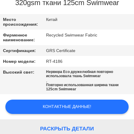
ПУТЕШЕСТВИЕ
320gsm ткани 125cm Swimwear
ФАБРИКИ
Место
Китай
происхождения:
ПРОВЕРКА
Фирменное
Recycled Swimwear Fabric
КАЧЕСТВА
наименование:
Сертификация:
GRS Certificate
СВЯЖИТЕСЬ
Номер модели:
RT-4186
МЫ
Высокий свет:
Нервюра Eco дружелюбная повторно
использовала ткань Swimwear
,
Повторно использованная ширина ткани
НОВОСТИ
125cm Swimwear
СЛУЧАИ
КОНТАКТНЫЕ ДАННЫЕ!
КАРТА
РАСКРЫТЬ ДЕТАЛИ