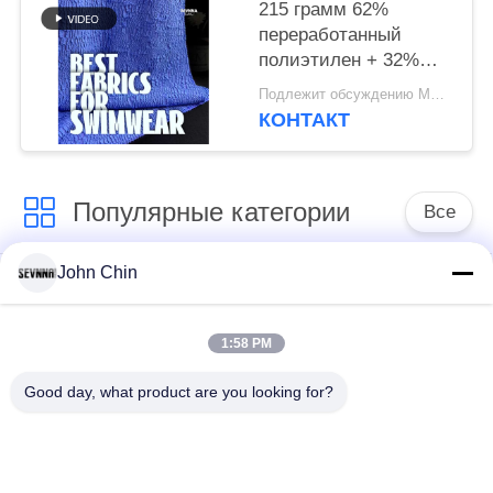
215 грамм 62%
переработанный
полиэтилен + 32%
нейлон + 6% спандекс
Подлежит обсуждению MOQ:Negotiable
переработанная
КОНТАКТ
платья RT-4646
Популярные категории
Все
John Chin
Повторно
Повторно
использованная
использованная
ткань Свимвеар
ткань нейлона
1:58 PM
Good day, what product are you looking for?
Повторно
Восстановленный
использованная
полиэфирной ткани
ткань Лыкра