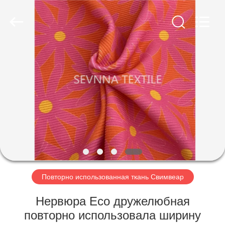
-
2026
SEVNNA
TEXTILE.
All
Rights
Reserved.
ДОМ
ПРОДУКТЫ
VR
-
ШОУ
О
Повторно использованная ткань Свимвеар
НАС
Нервюра Eco дружелюбная
повторно использовала ширину