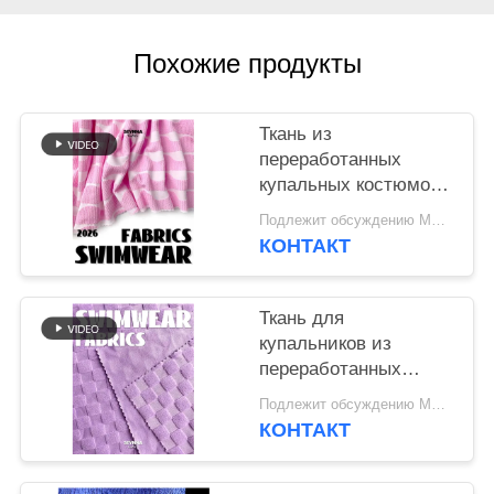
САЙТА
Похожие продукты
PRIVACY
POLICY
Ткань из
переработанных
купальных костюмов
RT-4564
Подлежит обсуждению MOQ:Negotiable
КОНТАКТ
Ткань для
купальников из
переработанных
материалов 280 г/м²
Подлежит обсуждению MOQ:Negotiable
RT-4158
КОНТАКТ