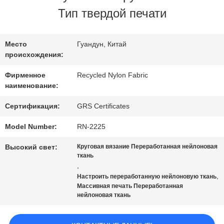
НАС
Тип твердой печати
ПУТЕШЕСТВИЕ
Место
Гуандун, Китай
происхождения:
ФАБРИКИ
Фирменное
Recycled Nylon Fabric
наименование:
ПРОВЕРКА
Сертификация:
GRS Certificates
КАЧЕСТВА
Model Number:
RN-2225
Высокий свет:
Круговая вязание Переработанная нейлоновая
СВЯЖИТЕСЬ
ткань
,
МЫ
,
Настроить переработанную нейлоновую ткань
Массивная печать Переработанная
нейлоновая ткань
НОВОСТИ