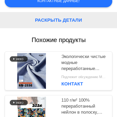
КОНТАКТНЫЕ ДАННЫЕ!
СЛУЧАИ
РАСКРЫТЬ ДЕТАЛИ
КАРТА
Похожие продукты
САЙТА
Экологически чистые
PRIVACY
модные
переработанные
POLICY
нейлоновые ткани
Подлежит обсуждению MOQ:Negotiable
для устойчивой
КОНТАКТ
одежды
110 г/м² 100%
переработанный
нейлон в полоску,