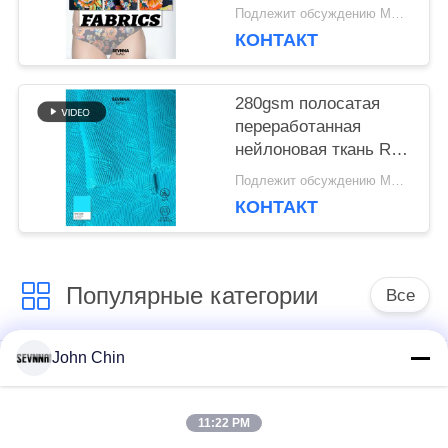
ткань RN-2536
Подлежит обсуждению MOQ:Negotiable
КОНТАКТ
280gsm полосатая
переработанная
нейлоновая ткань RN-
2452
Подлежит обсуждению MOQ:Negotiable
КОНТАКТ
Популярные категории
Все
John Chin
Повторно
Повторно
использованная
использованная
ткань Свимвеар
ткань нейлона
11:22 PM