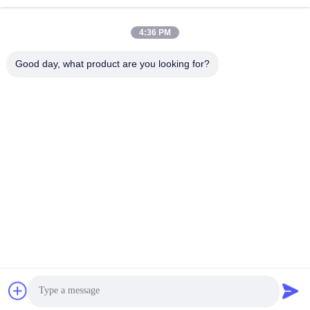
использованная
использованная
ткань Свимвеар
ткань нейлона
4:36 PM
Good day, what product are you looking for?
Повторно
Восстановленный
использованная
полиэфирной ткани
ткань Лыкра
ткань свимвеар еко
Ткань Репреве
дружелюбная
Ткань Книт
ткань износа йоги
Активевеар
Подпишитесь