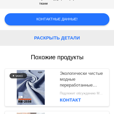
ткани
СЛУЧАИ
КОНТАКТНЫЕ ДАННЫЕ!
КАРТА
РАСКРЫТЬ ДЕТАЛИ
САЙТА
Похожие продукты
PRIVACY
POLICY
Экологически чистые
модные
переработанные
нейлоновые ткани
Подлежит обсуждению MOQ:Negotiable
для устойчивой
КОНТАКТ
одежды