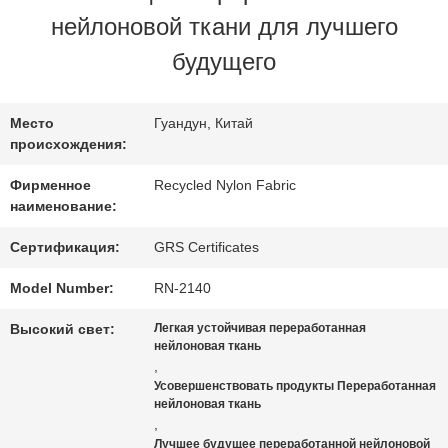
НАС
нейлоновой ткани для лучшего
будущего
ПУТЕШЕСТВИЕ
ФАБРИКИ
Место
Гуандун, Китай
происхождения:
Фирменное
Recycled Nylon Fabric
ПРОВЕРКА
наименование:
КАЧЕСТВА
Сертификация:
GRS Certificates
Model Number:
RN-2140
СВЯЖИТЕСЬ
Высокий свет:
Легкая устойчивая переработанная
нейлоновая ткань
МЫ
,
Усовершенствовать продукты Переработанная
нейлоновая ткань
НОВОСТИ
,
Лучшее будущее переработанной нейлоновой