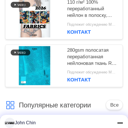
110 г/м² 100%
переработанный
нейлон в полоску,
ткань RN-2536
Подлежит обсуждению MOQ:Negotiable
КОНТАКТ
280gsm полосатая
переработанная
нейлоновая ткань RN-
2452
Подлежит обсуждению MOQ:Negotiable
КОНТАКТ
Популярные категории
Все
John Chin
Повторно
Повторно